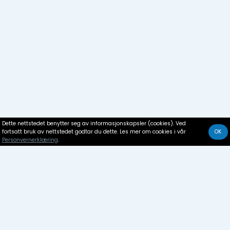
Dette nettstedet benytter seg av informasjonskapsler (cookies). Ved
fortsatt bruk av nettstedet godtar du dette. Les mer om cookies i vår
OK
Personvernerklæring
.
Båtutleie
Arvor 230 150HP: 5 båter.
Kapasitet: 2-6 personer
Elektronikk: Lowrance HDS 7 touch combi og radar,
ekkolodd, WHF, AIS sporingssystem