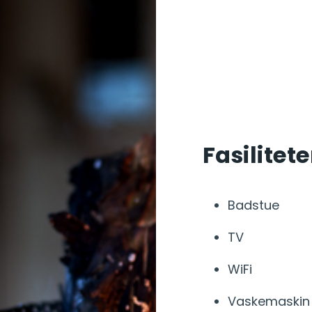
Fasilitete
Badstue
TV
WiFi
Vaskemaskin 