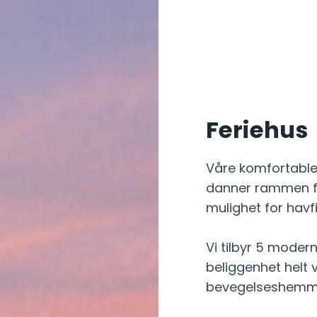
Feriehus
Våre komfortable
danner rammen fo
mulighet for havfi
Vi tilbyr 5 moder
beliggenhet helt v
bevegelseshemm