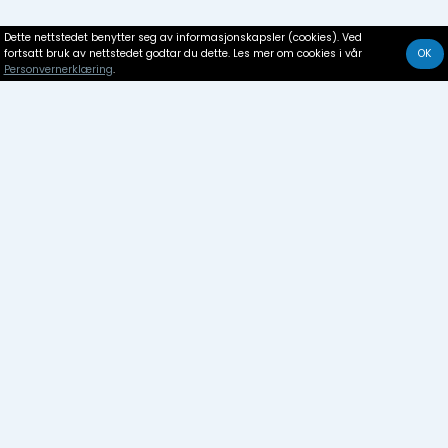
Dette nettstedet benytter seg av informasjonskapsler (cookies). Ved
fortsatt bruk av nettstedet godtar du dette. Les mer om cookies i vår
OK
Personvernerklæring
.
Servicehus
Resepsjon / kontor
Møterom med anbefalt antall deltakere opp til 20
personer